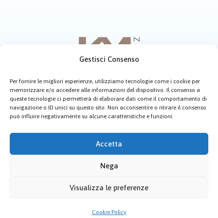
Gestisci Consenso
Per fornire le migliori esperienze, utilizziamo tecnologie come i cookie per
memorizzare e/o accedere alle informazioni del dispositivo. Il consenso a
Home
Chi siamo
Menù
Contatti
queste tecnologie ci permetterà di elaborare dati come il comportamento di
navigazione o ID unici su questo sito. Non acconsentire o ritirare il consenso
Cookie Policy (UE)
può influire negativamente su alcune caratteristiche e funzioni.
Copyright © 2026 Km Zero Castel di Tusa.
Accetta
Creato da:
Maurizio Alfieri
Nega
Visualizza le preferenze
Cookie Policy