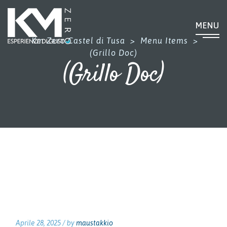
MENU
Km Zero Castel di Tusa
>
Menu Items
>
(Grillo Doc)
(Grillo Doc)
Aprile 28, 2025 /
by
maustakkio