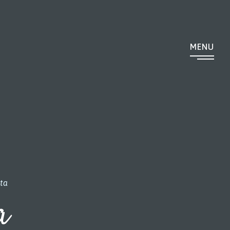
MENU
ata
a