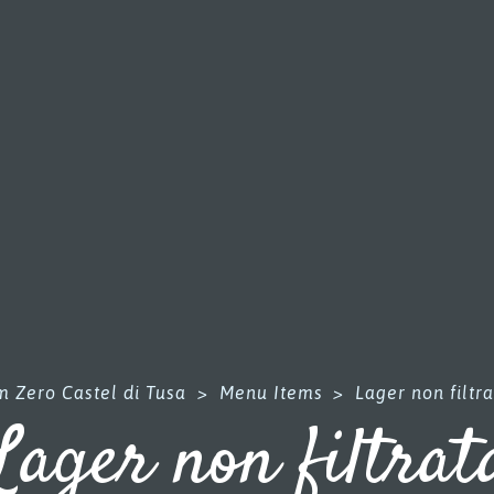
m Zero Castel di Tusa
>
Menu Items
>
Lager non filtr
Lager non filtrat