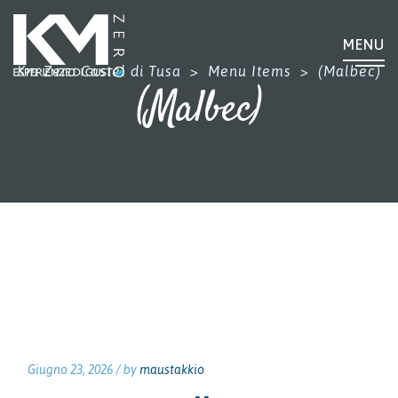
MENU
Km Zero Castel di Tusa
>
Menu Items
>
(Malbec)
(Malbec)
Giugno 23, 2026 /
by
maustakkio