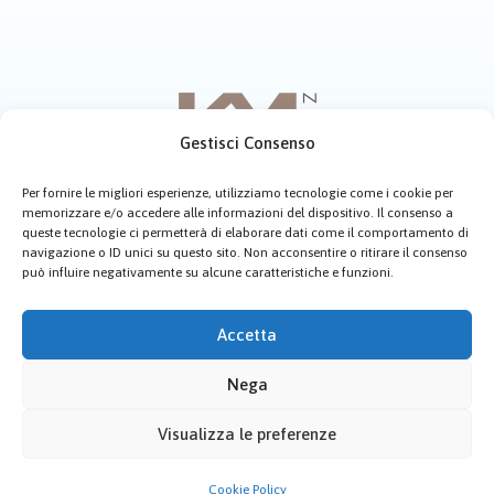
Gestisci Consenso
Per fornire le migliori esperienze, utilizziamo tecnologie come i cookie per
memorizzare e/o accedere alle informazioni del dispositivo. Il consenso a
Home
Chi siamo
Menù
Contatti
queste tecnologie ci permetterà di elaborare dati come il comportamento di
navigazione o ID unici su questo sito. Non acconsentire o ritirare il consenso
Cookie Policy (UE)
può influire negativamente su alcune caratteristiche e funzioni.
Copyright © 2026 Km Zero Castel di Tusa.
Accetta
Creato da:
Maurizio Alfieri
Nega
Visualizza le preferenze
Cookie Policy