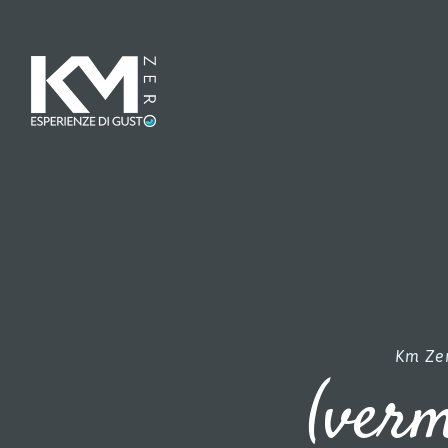
Km Zer
(verm