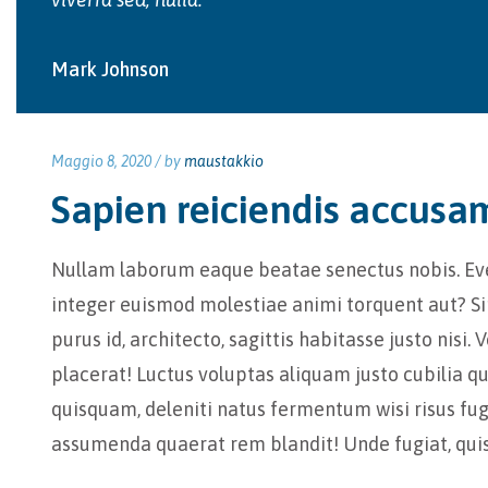
Mark Johnson
Maggio 8, 2020 /
by
maustakkio
Sapien reiciendis accusa
Nullam laborum eaque beatae senectus nobis. Even
integer euismod molestiae animi torquent aut? Sim
purus id, architecto, sagittis habitasse justo nis
placerat! Luctus voluptas aliquam justo cubilia 
quisquam, deleniti natus fermentum wisi risus f
assumenda quaerat rem blandit! Unde fugiat, q