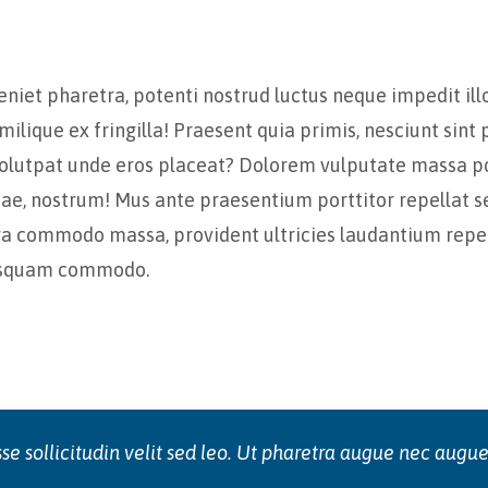
iet pharetra, potenti nostrud luctus neque impedit ill
ilique ex fringilla! Praesent quia primis, nesciunt sin
i. Volutpat unde eros placeat? Dolorem vulputate massa p
quae, nostrum! Mus ante praesentium porttitor repellat 
uga commodo massa, provident ultricies laudantium repe
uisquam commodo.
se sollicitudin velit sed leo. Ut pharetra augue nec augue.