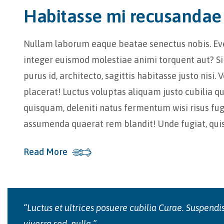
Habitasse mi recusandae
Nullam laborum eaque beatae senectus nobis. Even
integer euismod molestiae animi torquent aut? Sim
purus id, architecto, sagittis habitasse justo nis
placerat! Luctus voluptas aliquam justo cubilia 
quisquam, deleniti natus fermentum wisi risus f
assumenda quaerat rem blandit! Unde fugiat, q
Read More
“Luctus et ultrices posuere cubilia Curae. Suspendis
viverra sed, nulla.”