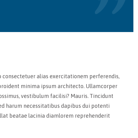
o consectetuer alias exercitationem perferendis,
t proident minima ipsum architecto. Ullamcorper
ossimus, vestibulum facilisi? Mauris. Tincidunt
sed harum necessitatibus dapibus dui potenti
llat beatae lacinia diamlorem reprehenderit