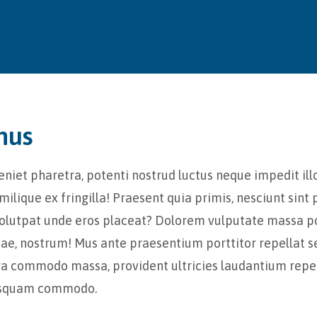
mus
iet pharetra, potenti nostrud luctus neque impedit ill
ilique ex fringilla! Praesent quia primis, nesciunt sin
i. Volutpat unde eros placeat? Dolorem vulputate massa p
quae, nostrum! Mus ante praesentium porttitor repellat 
uga commodo massa, provident ultricies laudantium repe
uisquam commodo.